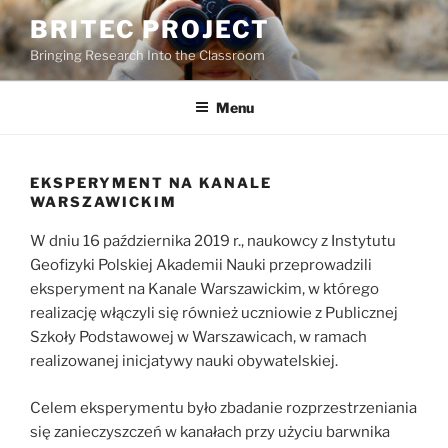
Skip
BRITEC PROJECT
to
Bringing Research Into the Classroom
content
Menu
EKSPERYMENT NA KANALE
WARSZAWICKIM
W dniu 16 października 2019 r., naukowcy z Instytutu
Geofizyki Polskiej Akademii Nauki przeprowadzili
eksperyment na Kanale Warszawickim, w którego
realizację włączyli się również uczniowie z Publicznej
Szkoły Podstawowej w Warszawicach, w ramach
realizowanej inicjatywy nauki obywatelskiej.
Celem eksperymentu było zbadanie rozprzestrzeniania
się zanieczyszczeń w kanałach przy użyciu barwnika