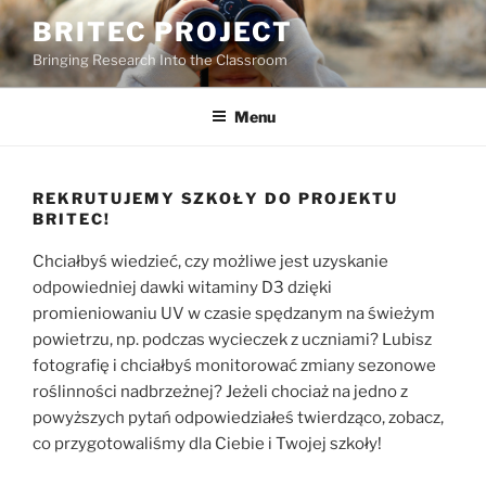
Skip
BRITEC PROJECT
to
Bringing Research Into the Classroom
content
Menu
REKRUTUJEMY SZKOŁY DO PROJEKTU
BRITEC!
Chciałbyś wiedzieć, czy możliwe jest uzyskanie
odpowiedniej dawki witaminy D3 dzięki
promieniowaniu UV w czasie spędzanym na świeżym
powietrzu, np. podczas wycieczek z uczniami? Lubisz
fotografię i chciałbyś monitorować zmiany sezonowe
roślinności nadbrzeżnej? Jeżeli chociaż na jedno z
powyższych pytań odpowiedziałeś twierdząco, zobacz,
co przygotowaliśmy dla Ciebie i Twojej szkoły!